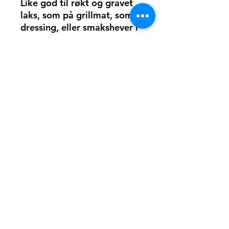
Like god til røkt og gravet
laks, som på grillmat, som
dressing, eller smakshever i
supper og sauser.
Salgsbetingelser
Personvern
BEIARMAT
Vestre Beiarveien 1042
8114 Tollå
Instagra
post@beiarmat.no
m
+
47 995 14 344 (ikke SMS)
Facebook
org.nr:
919 728 000