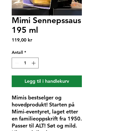
Mimi Sennepssaus
195 ml
Pris
119,00 kr
Antall
*
Legg til i handlekurv
Mimis bestselger og
hovedprodukt! Starten på
Mimi-eventyret, laget etter
en familieoppskrift fra 1950.
Passer til ALT! Søt og mild.