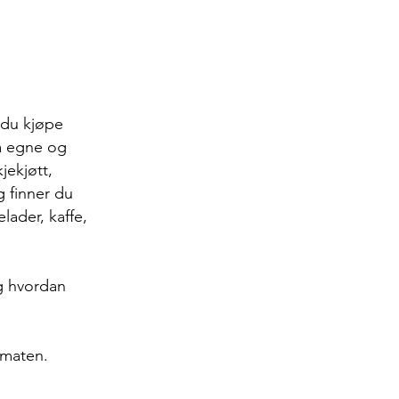
du kjøpe
a egne og
jekjøtt,
g finner du
lader, kaffe,
og hvordan
lmaten.