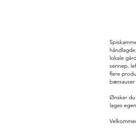
Spiskammer
håndlagde,
lokale går
sennep, lef
flere prod
bærsauser 
Ønsker du å
lages egen
Velkommen 