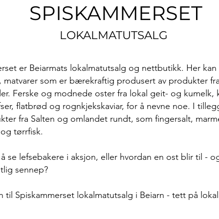
SPISKAMMERSET
LOKALMATUTSALG
set er Beiarmats lokalmatutsalg og nettbutikk. Her
kan 
 matvarer som er bærekraftig produsert av produkter fr
der. Ferske og modnede oster fra lokal geit- og kumelk, k
ser, flatbrød og rognkjekskaviar, for å nevne noe. I tilleg
ukter fra Salten og omlandet rundt, som fingersalt, marme
og tørrfisk.
 se lefsebakere i aksjon, eller hvordan en ost blir til - 
tlig sennep?
til Spiskammerset lokalmatutsalg i Beiarn - tett på loka